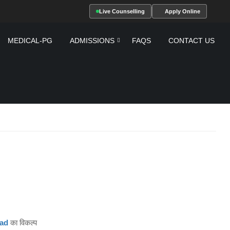
 today.
NEET UG 2026 Result Has Been Declared! Qua
Live Counselling
Apply Online
MEDICAL-PG
ADMISSIONS
FAQS
CONTACT US
ad
का विकल्प